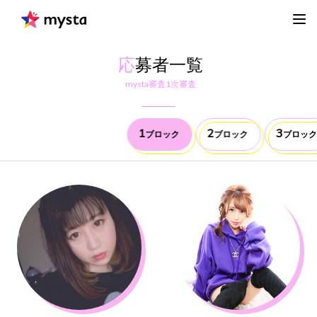
応
募者一覧
mysta審査1次審査
1
2
3
ブロック
ブロック
ブロック