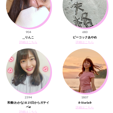
904
680
__りんこ
ピーコックあやめ
詳細はこちら
詳細はこちら
2394
1807
和奏(わかな)🌷25日からガチイ
✰ Starla✰
ベ✊
詳細はこちら
詳細はこちら