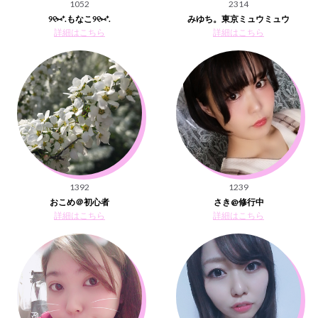
1052
2314
୨୧⑅*.もなこ୨୧⑅*.
みゆち。東京ミュウミュウ
詳細はこちら
詳細はこちら
1392
1239
おこめ＠初心者
さき@修行中
詳細はこちら
詳細はこちら