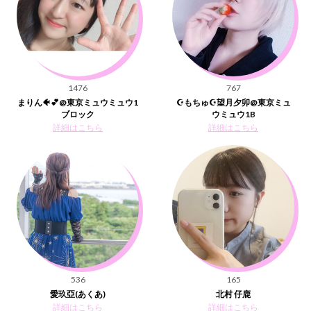
1476
767
まりん🐠💕@東京ミュウミュウ1
☪もちゅ☪望月夕卯@東京ミュ
ブロック
ウミュウ1B
詳細はこちら
詳細はこちら
536
165
愛玖亞(あくあ)
北村 仔鹿
詳細はこちら
詳細はこちら