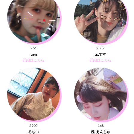
261
2837
uen
凪です
詳細はこちら
詳細はこちら
2905
168
るちい
槐-えんじゅ