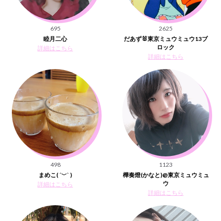
695
2625
睦月二心
だあず🐰東京ミュウミュウ13ブ
ロック
詳細はこちら
詳細はこちら
498
1123
まめこ( ´﹀` )
樺奏燈(かなと)@東京ミュウミュ
ウ
詳細はこちら
詳細はこちら