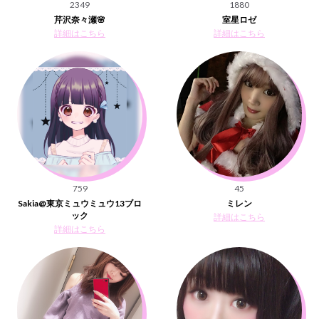
2349
1880
芹沢奈々瀬🌸
室星ロゼ
詳細はこちら
詳細はこちら
759
45
Sakia@東京ミュウミュウ13ブロ
ミレン
ック
詳細はこちら
詳細はこちら