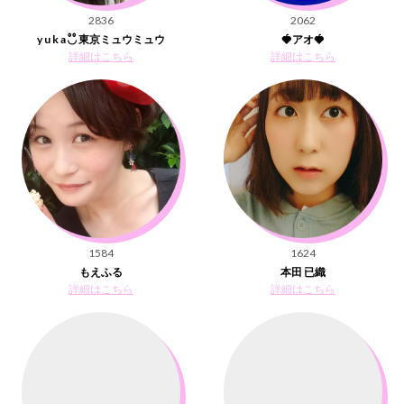
2836
2062
y u k a ◟̊◞̊ 東京ミュウミュウ
🍓アオ🍓
詳細はこちら
詳細はこちら
1584
1624
もえふる
本田 已織
詳細はこちら
詳細はこちら