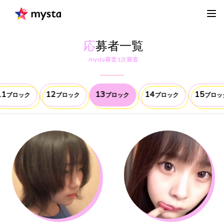
応
募者一覧
mysta審査1次審査
11
12
13
14
15
ブロック
ブロック
ブロック
ブロック
ブロッ