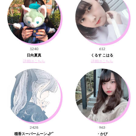
1240
612
日向夏真
くるす こはる
詳細はこちら
詳細はこちら
2428
963
穏香スーパームーン🌙*ﾟ
・かび