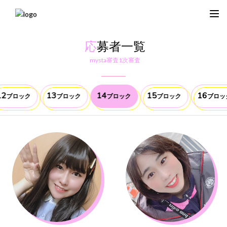
応
募者一覧
mysta審査1次審査
12
13
14
15
16
ブロック
ブロック
ブロック
ブロック
ブロッ