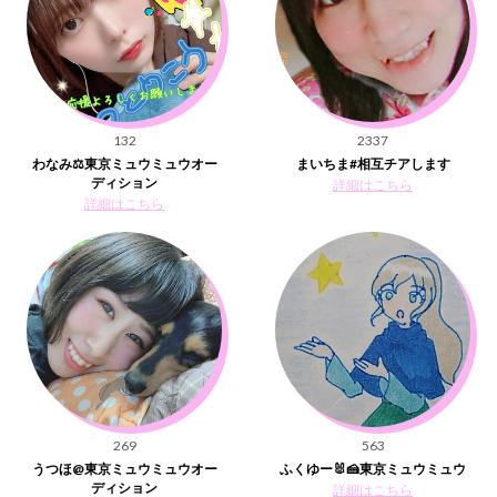
132
2337
わなみ⚖️東京ミュウミュウオー
まいちま#相互チアします
ディション
詳細はこちら
詳細はこちら
269
563
うつほ@東京ミュウミュウオー
ふくゆー🐰🍰東京ミュウミュウ
ディション
詳細はこちら