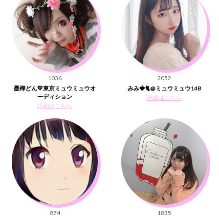
1036
2052
憂樺どん💛東京ミュウミュウオ
みみ🍓🐈@ミュウミュウ14B
ーディション
詳細はこちら
詳細はこちら
874
1835