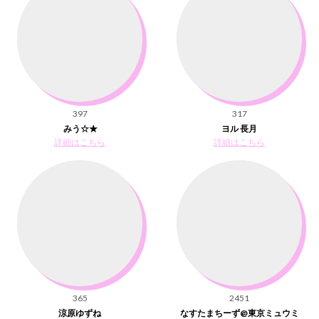
397
317
みう☆★
ヨル 長月
詳細はこちら
詳細はこちら
365
2451
涼原ゆずね
なすたまちーず@東京ミュウミ