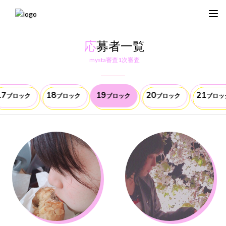
応
募者一覧
mysta審査1次審査
17
18
19
20
21
ブロック
ブロック
ブロック
ブロック
ブロッ