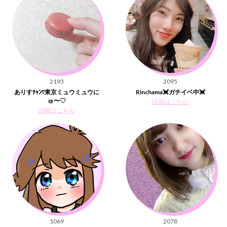
2193
2095
ありすﾁｬﾝ♡東京ミュウミュウに
Rinchama💓ガチイベ中💓
ゅ〜♡
詳細はこちら
詳細はこちら
1069
2078