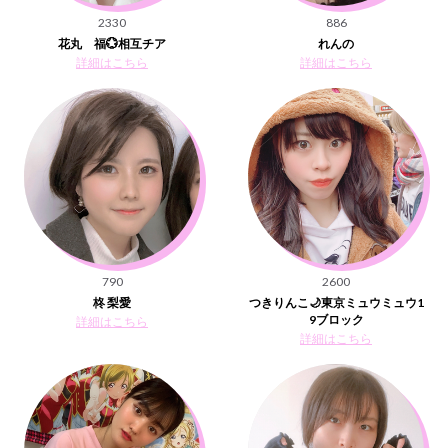
2330
886
花丸 福💮相互チア
れんの
詳細はこちら
詳細はこちら
790
2600
柊 梨愛
つきりんこ🌙東京ミュウミュウ1
9ブロック
詳細はこちら
詳細はこちら