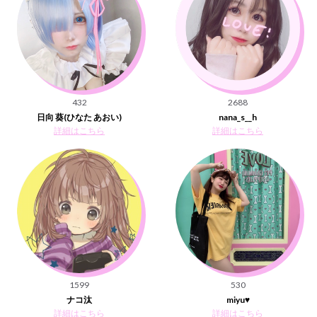
432
2688
日向 葵(ひなた あおい)
nana_s__h
詳細はこちら
詳細はこちら
1599
530
ナコ汰
miyu♥
詳細はこちら
詳細はこちら