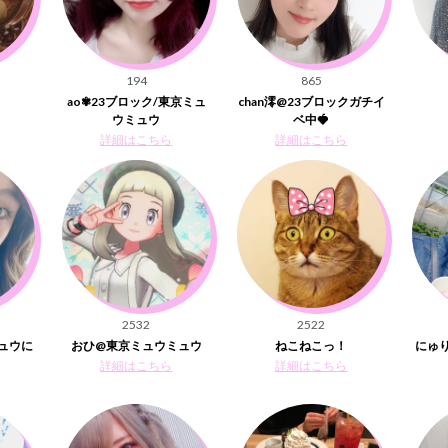
194
865
ao✾23ブロック/東京ミュ
chan澪@23ブロックガチイ
ウミュウ
ベ中🍓
詳細はこちら
詳細はこちら
2532
2522
ミュウに
おひ@東京ミュウミュウ
ねこねこっ！
にゅ
詳細はこちら
詳細はこちら