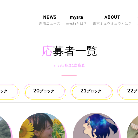
NEWS
mysta
ABOUT
新着ニュース
mystaとは？
東京ミュウミュウとは？
応
募者一覧
mysta審査1次審査
20
21
22
ロック
ブロック
ブロック
ブ