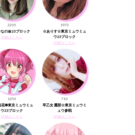
2235
1973
ひなの🎀23ブロック
☆ありす☆東京ミュウミュ
ウ23ブロック
詳細はこちら
詳細はこちら
1253
710
結花❁︎東京ミュウミュ
早乙女 麗那☆東京ミュウミ
ウ23ブロック
ュウ参戦
詳細はこちら
詳細はこちら