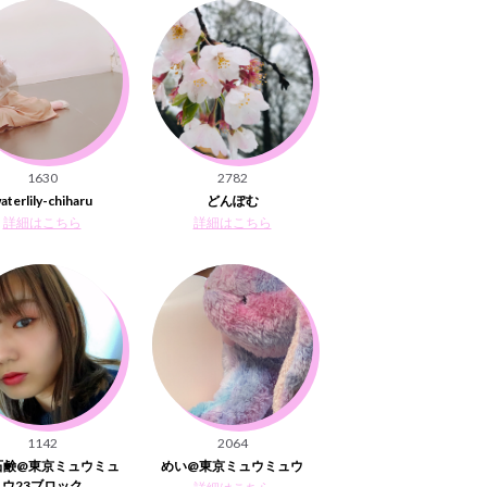
1630
2782
aterlily-chiharu
どんぽむ
詳細はこちら
詳細はこちら
1142
2064
石鹸@東京ミュウミュ
めい@東京ミュウミュウ
ウ23ブロック