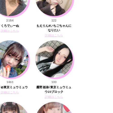
2184
122
くろでぃーぬ
もえりん#いちごちゃんに
なりたい
詳細はこちら
詳細はこちら
1461
100
り@東京ミュウミュウ
霧野 姫奈/東京ミュウミュ
ウ23ブロック
詳細はこちら
詳細はこちら