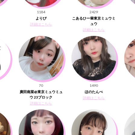
1184
2429
よりぴ
こあるひー💟東京ミュウミ
ュウ
詳細はこちら
詳細はこちら
70
1490
廣田南菜@東京ミュウミュ
ほのたんぺ
ウ 23ブロック
詳細はこちら
詳細はこちら