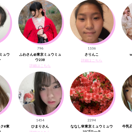
796
1106
ミュウ
ふわさん@東京ミュウミュ
さりんこ
w
ン
ウ23B
詳細はこちら
詳細はこちら
1454
2294
ック#東
ひまりさん
ななし🌸東京ミュウミュウ
牛乳
ウ
23ブロック