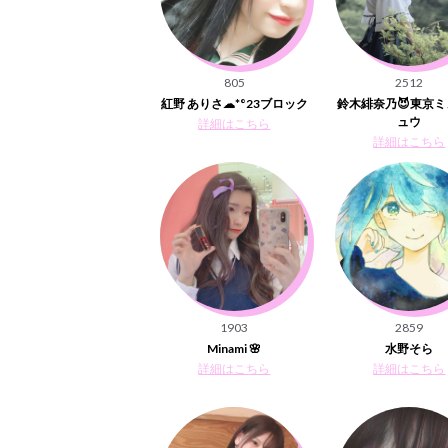
805
2512
紅野 ありさ☁*°23ブロック
鈴木緋奈乃😈東京
ュウ
詳細はこちら
詳細はこちら
1903
2859
Minami 🌸
水野そら
詳細はこちら
詳細はこちら