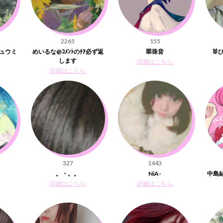
2265
155
ミュウミ
めいるな@ｺﾒﾝﾄのﾁｱ必ず返
翠珠音
🐰
します
詳細はこちら
詳細はこちら
327
1443
。・。。
NiA-
中島
詳細はこちら
詳細はこちら