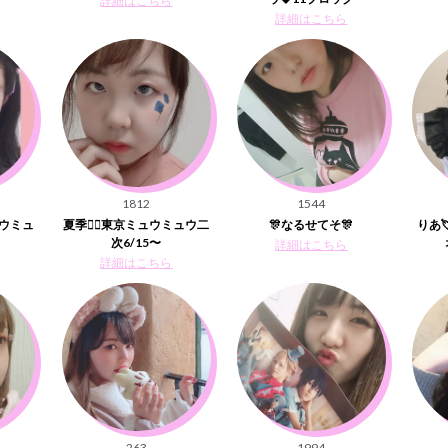
詳細はこちら
詳細はこちら
1812
1544
ュウミュ
夏季👯‍♀️東京ミュウミュウ二
🎊なるせてそ🎊
りあ
次6/15〜
詳細はこちら
詳細はこちら
263
1994