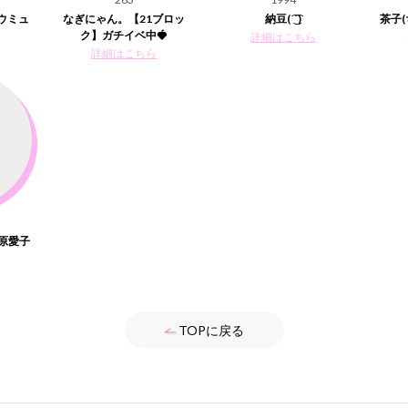
ュウミュ
なぎにゃん。【21ブロッ
納豆( ͡ ͜ ͡ )
茶子
ク】ガチイベ中🍓
詳細はこちら
詳細はこちら
原愛子
TOPに戻る