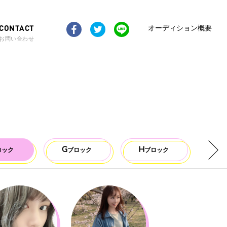
CONTACT
オーディション概要
お問い合わせ
G
H
I
ロック
ブロック
ブロック
ブ