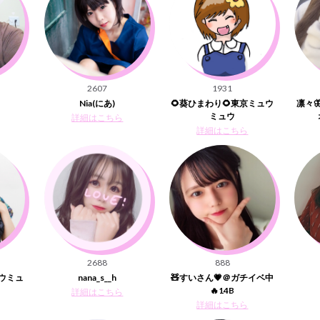
2607
1931
Nia(にあ)
🌻葵ひまわり🌻東京ミュウ
凛々
ミュウ
詳細はこちら
詳細はこちら
2688
888
ウミュ
nana_s__h
🧸すいさん💗＠ガチイベ中
🔥14B
詳細はこちら
詳細はこちら