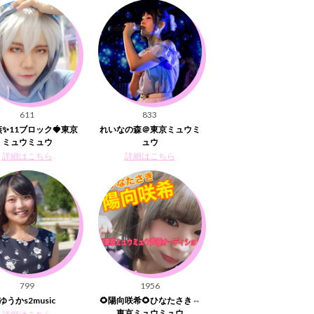
611
833
✨11ブロック🍓東京
れいなの森＠東京ミュウミ
ミュウミュウ
ュウ
詳細はこちら
詳細はこちら
799
1956
ゆうかs2music
🌻陽向咲希🌻ひなたさき⇔
東京ミュウミュウ