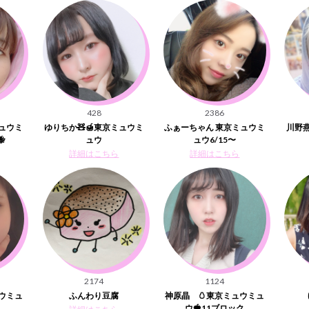
428
2386
ュウミ
ゆりちか🧸🍯東京ミュウミ
ふぁーちゃん 東京ミュウミ
川野燕

ュウ
ュウ6/15〜
詳細はこちら
詳細はこちら
2174
1124
ウミュ
ふんわり豆腐
神原晶 🥚東京ミュウミュ
ウ🍓11ブロック