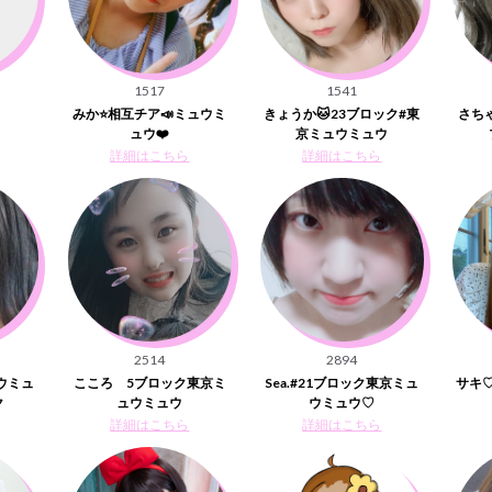
1517
1541
みか⭐️相互チア📣ミュウミ
きょうか🐱23ブロック#東
さち
ュウ❤️
京ミュウミュウ
詳細はこちら
詳細はこちら
2514
2894
ウミュ
こころ 5ブロック東京ミ
Sea.#21ブロック東京ミュ
サキ♡
ク
ュウミュウ
ウミュウ♡
詳細はこちら
詳細はこちら