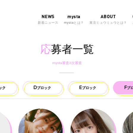
NEWS
mysta
ABOUT
新着ニュース
mystaとは？
東京ミュウミュウとは？
応
募者一覧
mysta審査2次審査
D
E
F
ック
ブロック
ブロック
ブ