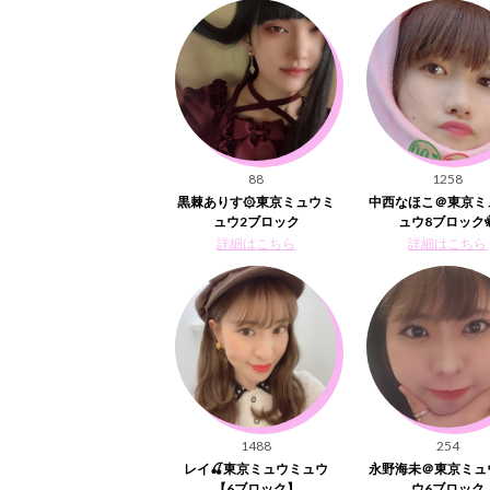
88
1258
黒棘ありす۞東京ミュウミ
中西なほこ＠東京ミ
ュウ2ブロック
ュウ8ブロック
詳細はこちら
詳細はこちら
1488
254
レイ🍒東京ミュウミュウ
永野海未＠東京ミュ
【6ブロック】
ウ6ブロック