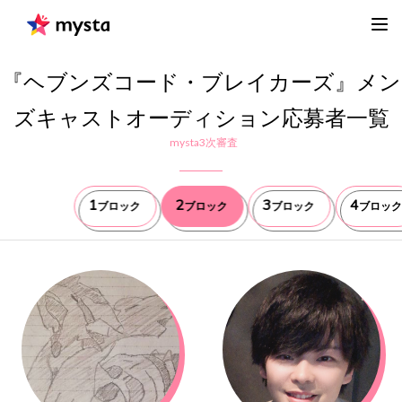
『ヘブンズコード・ブレイカーズ』メン
ズキャストオーディション応募者一覧
mysta3次審査
1
2
3
4
ブロック
ブロック
ブロック
ブロック