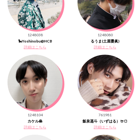
1248038
1248080
🐍Yoshinobu@HCB
るうま(土屋憂眞)
詳細はこちら
詳細はこちら
1248104
761981
カケル🥞
飯泉遥斗（いずはる）🍈🍞
詳細はこちら
詳細はこちら