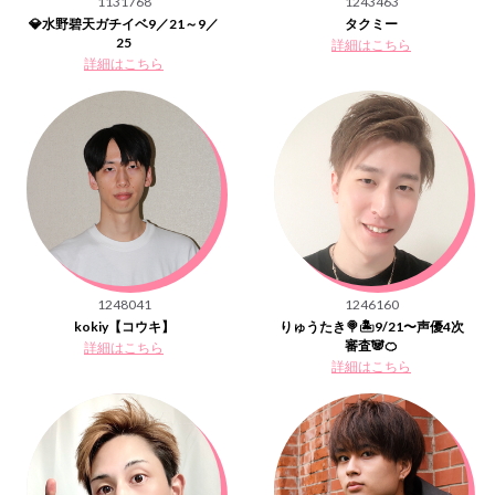
1131768
1243463
💎水野碧天ガチイベ9／21～9／
タクミー
25
詳細はこちら
詳細はこちら
1248041
1246160
kokiy【コウキ】
りゅうたき🍭🏝9/21〜声優4次
審査🐼🍊
詳細はこちら
詳細はこちら